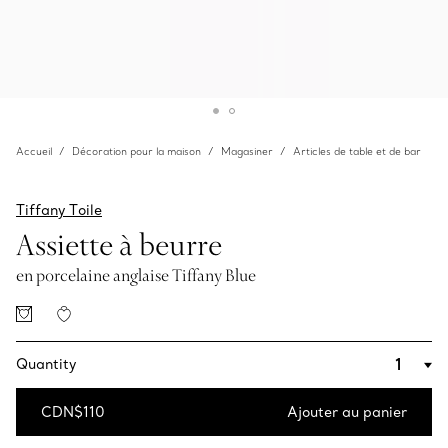
Accueil
Décoration pour la maison
Magasiner
Articles de table et de bar
Tiffany Toile
Assiette à beurre
en porcelaine anglaise Tiffany Blue
Quantity
CDN$110
Ajouter au panier