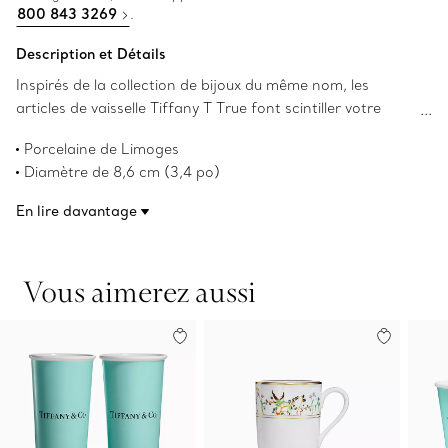
800 843 3269
.
Description et Détails
Inspirés de la collection de bijoux du même nom, les
articles de vaisselle Tiffany T True font scintiller votre
table. Confectionnée en porcelaine de Limoges, une
Porcelaine de Limoges
interprétation géométrique du motif de Tiffany T True
Diamètre de 8,6 cm (3,4 po)
orne cette tasse avec une bordure d’or peinte à la main.
Noire avec une bordure d’or peinte à la main
Agencez-la à des assiettes à dessert Tiffany T True de
En lire davantage
Ne convient pas au micro-ondes
couleurs différentes pour un décor de table des plus
Convient au lave-vaisselle
surprenants.
Offerte dans trois autres couleurs
Vous aimerez aussi
Numéro de produit:73475155