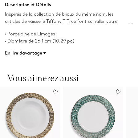
Ajouter au panier
Description et Détails
Inspirés de la collection de bijoux du même nom, les
articles de vaisselle Tiffany T True font scintiller votre
table. Confectionnée en porcelaine de Limoges, une
Porcelaine de Limoges
interprétation géométrique du motif de Tiffany T True
Diamètre de 26,1 cm (10,29 po)
orne ce bol avec une bordure de platine peinte à la main.
Bordure de platine peinte à la main
Agencez-le à des bols Tiffany T True de couleurs
En lire davantage
Ne convient pas au micro-ondes
différentes pour un décor de table des plus surprenants.
Convient au lave-vaisselle
Numéro de produit:73242568
Vous aimerez aussi