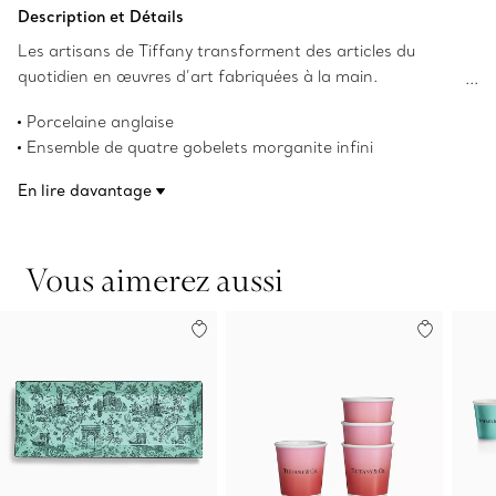
Ajouter au panier
Description et Détails
Les artisans de Tiffany transforment des articles du
quotidien en œuvres d’art fabriquées à la main.
Confectionné en porcelaine anglaise, cet ensemble
Porcelaine anglaise
contemporain de quatre gobelets à espresso arbore une
Ensemble de quatre gobelets morganite infini
palette de couleurs vives inspirée des gemmes de
Capacité de 106,5 ml (3,6 oz liq.)
renommée mondiale de Tiffany.
En lire davantage
Hauteur de 5,8 cm x Diamètre de 6,1 cm (2,3 x 2,4 po)
Lavable au lave-vaisselle
Ne convient pas au micro-ondes
Vous aimerez aussi
Numéro de produit:74218725