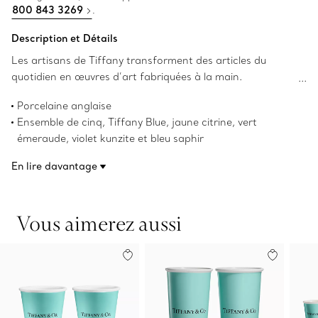
800 843 3269
.
Description et Détails
Les artisans de Tiffany transforment des articles du
quotidien en œuvres d’art fabriquées à la main.
Confectionné en porcelaine anglaise, cet ensemble
Porcelaine anglaise
contemporain de cinq gobelets à espresso arbore la
Ensemble de cinq, Tiffany Blue, jaune citrine, vert
teinte emblématique Tiffany Blue et une palette de
émeraude, violet kunzite et bleu saphir
couleurs vives inspirée des gemmes de renommée
Capacité de 106,5 ml (3,6 oz liq.)
mondiale de Tiffany.
En lire davantage
Hauteur de 5,8 cm x Diamètre de 6,1 cm (2,3 po x 2,4 po)
Lavable au lave-vaisselle
Ne convient pas au micro-ondes
Vous aimerez aussi
Numéro de produit:71364518