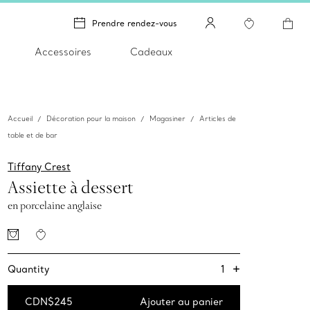
Prendre rendez-vous
Accessoires
Cadeaux
Accueil
Décoration pour la maison
Magasiner
Articles de
table et de bar
Tiffany Crest
Assiette à dessert
en porcelaine anglaise
+
1
Quantity
CDN$245
Ajouter au panier