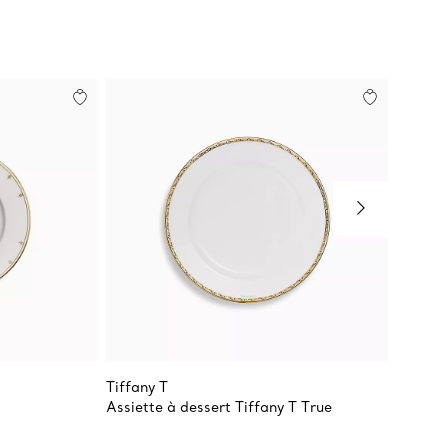
Nouvea
Tiffany T
Tiffany
Assiette à dessert Tiffany T True
Assiett