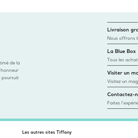
Livraison gra
Nous offrons la
toutes les com
La Blue Box
canadien et don
Tous les achat
timé de la
une Tiffany Bl
d’honneur
Visiter un m
remonte à 1886
e poursuit
fabriqués à pa
Visitez un mag
matières
créations, les
Contactez-n
Trouver le mag
Faites l’expér
besoins par les
pour choisir u
fixer un rende
Les autres sites Tiffany