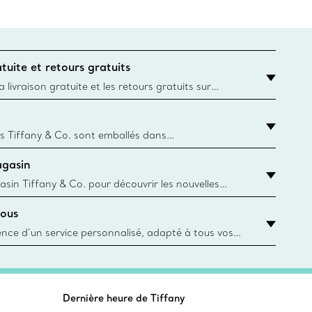
tuite et retours gratuits
 livraison gratuite et les retours gratuits sur
mandes Tiffany & Co. passées sur le site Web
t la destination est l’adresse d’un particulier.
s Tiffany & Co. sont emballés dans
ue Box. Bien que l'histoire de cet emballage célèbre
agasin
, toutes les Blue Box et sacs sont aujourd'hui
rtir de papier provenant de sources durables et de
asin Tiffany & Co. pour découvrir les nouvelles
 collections emblématiques et bien plus encore.
ous
asin le plus près
ience d’un service personnalisé, adapté à tous vos
 conseillers à la clientèle Tiffany & Co. Que ce soit
ne bague de fiançailles ou un cadeau, ou bien pour
z-vous virtuel ou en magasin, nous so
Dernière heure de Tiffany