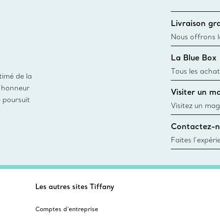
Livraison gra
Nous offrons la
toutes les com
La Blue Box
canadien et don
Tous les achat
timé de la
une Tiffany Bl
d’honneur
Visiter un m
remonte à 1886
e poursuit
fabriqués à pa
Visitez un mag
matières
créations, les
Contactez-n
Trouver le mag
Faites l’expér
besoins par les
pour choisir u
fixer un rende
Les autres sites Tiffany
Comptes d’entreprise