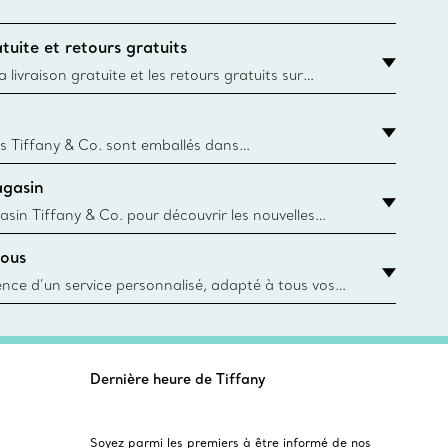
tuite et retours gratuits
 livraison gratuite et les retours gratuits sur
mandes Tiffany & Co. passées sur le site Web
t la destination est l’adresse d’un particulier.
s Tiffany & Co. sont emballés dans
ue Box. Bien que l'histoire de cet emballage célèbre
agasin
, toutes les Blue Box et sacs sont aujourd'hui
rtir de papier provenant de sources durables et de
asin Tiffany & Co. pour découvrir les nouvelles
 collections emblématiques et bien plus encore.
ous
asin le plus près
ience d’un service personnalisé, adapté à tous vos
 conseillers à la clientèle Tiffany & Co. Que ce soit
ne bague de fiançailles ou un cadeau, ou bien pour
z-vous virtuel ou en magasin, nous so
Dernière heure de Tiffany
Soyez parmi les premiers à être informé de nos