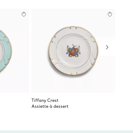
Tiffany Crest
Tiffany
Assiette à dessert
Assiett