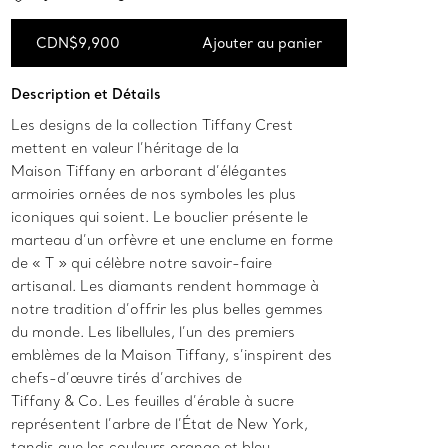
CDN$9,900
Ajouter au panier
Ajouter au panier
Description et Détails
Les designs de la collection Tiffany Crest
mettent en valeur l’héritage de la
Maison Tiffany en arborant d’élégantes
armoiries ornées de nos symboles les plus
iconiques qui soient. Le bouclier présente le
marteau d’un orfèvre et une enclume en forme
de « T » qui célèbre notre savoir-faire
artisanal. Les diamants rendent hommage à
notre tradition d’offrir les plus belles gemmes
du monde. Les libellules, l’un des premiers
emblèmes de la Maison Tiffany, s’inspirent des
chefs-d’œuvre tirés d’archives de
Tiffany & Co. Les feuilles d’érable à sucre
représentent l’arbre de l’État de New York,
tandis que les couleurs orange et bleu