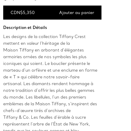
CDN$5,350
Ajouter au panier
Ajouter au panier
Description et Détails
Les designs de la collection Tiffany Crest
mettent en valeur l’héritage de la
Maison Tiffany en arborant d’élégantes
armoiries ornées de nos symboles les plus
iconiques qui soient. Le bouclier présente le
marteau d’un orfèvre et une enclume en forme
de « T » qui célèbre notre savoir-faire
artisanal. Les diamants rendent hommage à
notre tradition d’offrir les plus belles gemmes
du monde. Les libellules, l’un des premiers
emblèmes de la Maison Tiffany, s’inspirent des
chefs-d’œuvre tirés d’archives de
Tiffany & Co. Les feuilles d’érable à sucre
représentent l’arbre de l’État de New York,
tandis que les couleurs orange et bleu