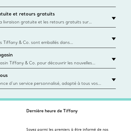
tuite et retours gratuits
 livraison gratuite et les retours gratuits sur
mandes Tiffany & Co. passées sur le site Web
t la destination est l’adresse d’un particulier.
s Tiffany & Co. sont emballés dans
ue Box. Bien que l'histoire de cet emballage célèbre
agasin
, toutes les Blue Box et sacs sont aujourd'hui
rtir de papier provenant de sources durables et de
asin Tiffany & Co. pour découvrir les nouvelles
 collections emblématiques et bien plus encore.
ous
asin le plus près
ience d’un service personnalisé, adapté à tous vos
 conseillers à la clientèle Tiffany & Co. Que ce soit
ne bague de fiançailles ou un cadeau, ou bien pour
z-vous virtuel ou en magasin, nous so
Dernière heure de Tiffany
Soyez parmi les premiers à être informé de nos