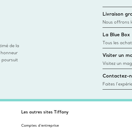
Livraison gra
Nous offrons la
toutes les com
La Blue Box
canadien et don
Tous les achat
timé de la
une Tiffany Bl
d’honneur
Visiter un m
remonte à 1886
e poursuit
fabriqués à pa
Visitez un mag
matières
créations, les
Contactez-n
Trouver le mag
Faites l’expér
besoins par les
pour choisir u
fixer un rende
Les autres sites Tiffany
Comptes d’entreprise