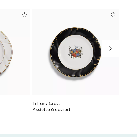
Tiffany Crest
Valse B
Assiette à dessert
Assiett