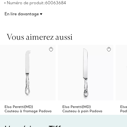
Numéro de produit:60063684
III. Couteau à beurre individuel en argent sterling à
manche creux.
En lire davantage
Vous aimerez aussi
Elsa Peretti(MD)
Elsa Peretti(MD)
Els
Couteau à fromage Padova
Couteau à pain Padova
Pad