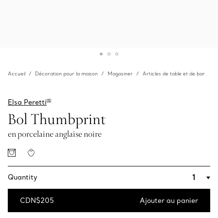
Accueil
Décoration pour la maison
Magasiner
Articles de table et de bar
Elsa Peretti
MD
Bol Thumbprint
en porcelaine anglaise noire
Quantity
CDN$205
Ajouter au panier