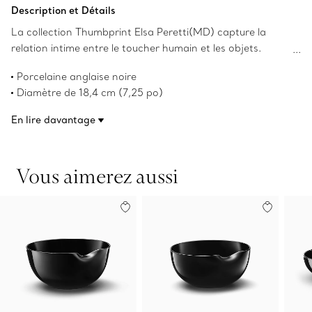
Ajouter au panier
Description et Détails
La collection Thumbprint Elsa Peretti(MD) capture la
relation intime entre le toucher humain et les objets.
Inspiré de l’empreinte d’un pouce, ce bol en porcelaine
Porcelaine anglaise noire
anglaise met en valeur le talent emblématique d’Elsa pour
Diamètre de 18,4 cm (7,25 po)
la transformation d’articles ordinaires en objets
Les droits d’auteur sur les designs originaux sont détenus
sculpturaux et tactiles qui intriguent avec leur beauté et
En lire davantage
par la Fondation Nando et Elsa Peretti(MD)
leur utilité organiques.
Numéro de produit:75763301
Vous aimerez aussi