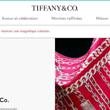
Amour et célébration
Montres raffinées
Maison
s montrer une magnifique création.
 Co.
temporain,