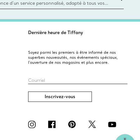
ience d’un service personnalisé, adapté à tous vos
 conseillers à la clientèle Tiffany & Co. Que ce soit
ne bague de fiançailles ou un cadeau, ou bien pour
z-vous virtuel ou en magasin, nous so
Dernière heure de Tiffany
Soyez parmi les premiers à être informé de nos
superbes nouveautés, nos événements spéciaux,
l’ouverture de nos magasins et plus encore.
Courriel
Inscrivez-vous