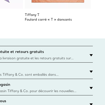
Tiffany T
Tiffany
Foulard carré « T » dansants
Étole T
tuite et retours gratuits
 livraison gratuite et les retours gratuits sur
mandes Tiffany & Co. passées sur le site Web
t la destination est l’adresse d’un particulier.
s Tiffany & Co. sont emballés dans
ue Box. Bien que l'histoire de cet emballage célèbre
agasin
, toutes les Blue Box et sacs sont aujourd'hui
rtir de papier provenant de sources durables et de
asin Tiffany & Co. pour découvrir les nouvelles
 collections emblématiques et bien plus encore.
ous
asin le plus près