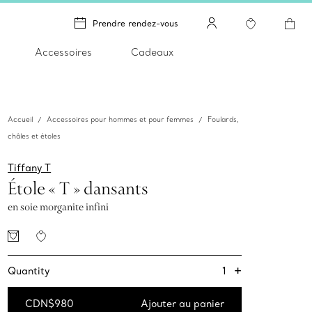
Prendre rendez-vous
Accessoires
Cadeaux
Accueil
Accessoires pour hommes et pour femmes
Foulards,
châles et étoles
Tiffany T
Étole « T » dansants
en soie morganite infini
+
1
Quantity
CDN$980
Ajouter au panier