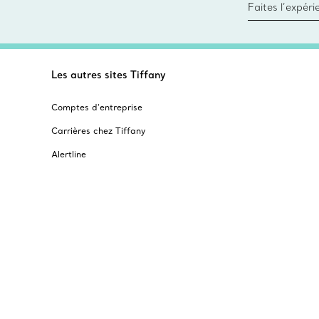
Faites l’expér
besoins par les
pour choisir u
fixer un rende
Les autres sites Tiffany
Comptes d’entreprise
Carrières chez Tiffany
Alertline