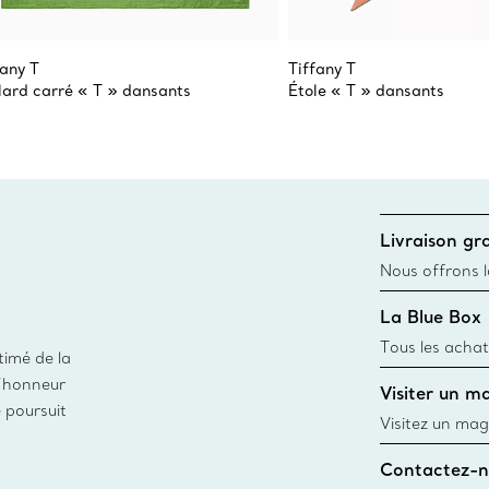
fany T
Tiffany T
lard carré « T » dansants
Étole « T » dansants
Livraison gra
Nous offrons la
toutes les com
La Blue Box
canadien et don
Tous les achat
timé de la
une Tiffany Bl
d’honneur
Visiter un m
remonte à 1886
e poursuit
fabriqués à pa
Visitez un mag
matières
créations, les
Contactez-n
Trouver le mag