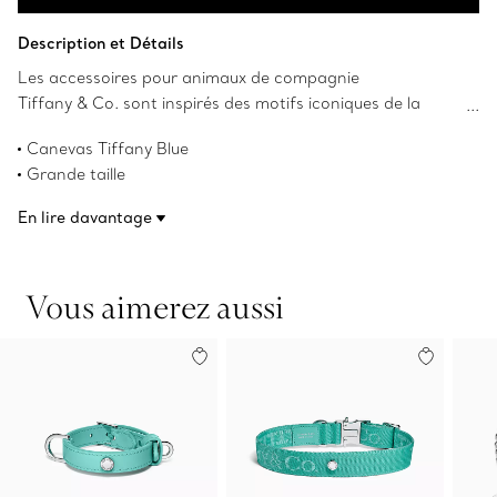
Ajouter au panier
Description et Détails
Les accessoires pour animaux de compagnie
Tiffany & Co. sont inspirés des motifs iconiques de la
Maison Tiffany & Co. et fabriqués en canevas pour vos
Canevas Tiffany Blue
compagnons adorés.
Grande taille
Longueur de 45 cm à 55,1 cm x Largeur de 2 cm (17,7 po à
En lire davantage
21,7 po x 0,8 po)
Épaisseur de 2 mm
Numéro de produit:75134657
Vous aimerez aussi