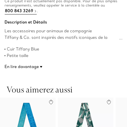
Ce produit n’est actuellement pas disponible. Pour de plus amples
renseignements, veuillez appeler le service à la clientèle au
800 843 3269
.
Description et Détails
Les accessoires pour animaux de compagnie
Tiffany & Co. sont inspirés des motifs iconiques de la
Maison Tiffany & Co. et fabriqués en cuir pour vos
Cuir Tiffany Blue
compagnons adorés.
Petite taille
Longueur de 39,9 cm x Largeur de
En lire davantage
1,5 cm (15,7 po x 0,6 po)
2,5 mm
Numéro de produit:74617018
Vous aimerez aussi