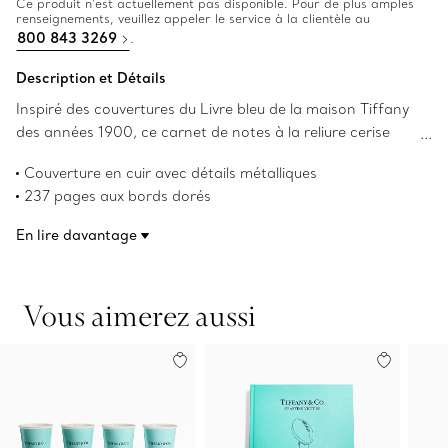
Ce produit n’est actuellement pas disponible. Pour de plus amples
renseignements, veuillez appeler le service à la clientèle au
800 843 3269
.
Description et Détails
Inspiré des couvertures du Livre bleu de la maison Tiffany
des années 1900, ce carnet de notes à la reliure cerise
comprend des bords de page dorés, des détails
Couverture en cuir avec détails métalliques
métalliques, des accents Tiffany Blue et des rubans en
237 pages aux bords dorés
gros-grain servant de marque-pages. Des pages
Pages lignées et non lignées
blanches et des pages lignées offrent deux options pour
En lire davantage
Deux rubans en gros-grain
la transcription de notes.
Taille des pages : largeur de 12,7 cm (5 po) x longueur de
17,8 cm (7 po)
Vous aimerez aussi
Taille du carnet de notes : largeur de 13,3 cm
(5,25 po) x longueur de 18,4 cm (7,25 po)
Numéro de produit:73476569