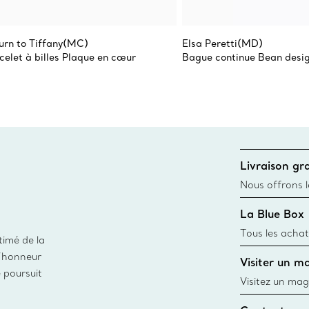
urn to Tiffany(MC)
Elsa Peretti(MD)
celet à billes Plaque en cœur
Bague continue Bean desi
Livraison gra
Nous offrons la
toutes les com
La Blue Box
canadien et don
Tous les achat
timé de la
une Tiffany Bl
d’honneur
Visiter un m
remonte à 1886
e poursuit
fabriqués à pa
Visitez un mag
matières
créations, les