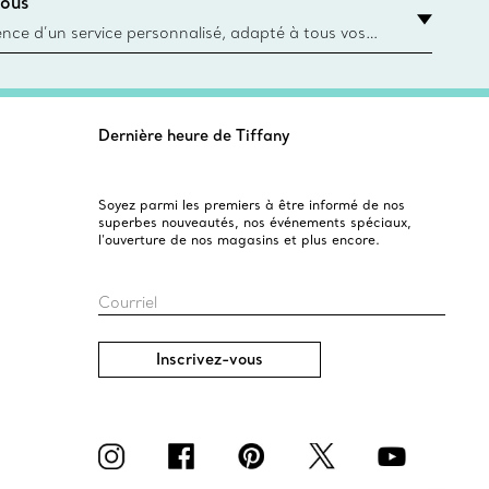
ous
asin le plus près
ience d’un service personnalisé, adapté à tous vos
 conseillers à la clientèle Tiffany & Co. Que ce soit
ne bague de fiançailles ou un cadeau, ou bien pour
z-vous virtuel ou en magasin, nous so
Dernière heure de Tiffany
Soyez parmi les premiers à être informé de nos
superbes nouveautés, nos événements spéciaux,
l’ouverture de nos magasins et plus encore.
Courriel
Inscrivez-vous