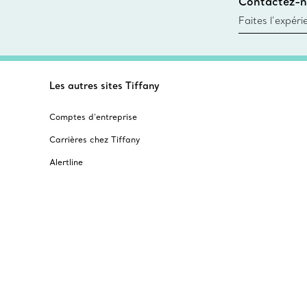
Contactez-n
Trouver le mag
Faites l’expér
besoins par les
pour choisir u
fixer un rende
Les autres sites Tiffany
Comptes d’entreprise
Carrières chez Tiffany
Alertline