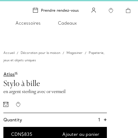
Prendre rendez-vous
Accessoires
Cadeaux
Accueil
Décoration pour la maison
Magasiner
Papeterie,
jeux et objets uniques
Atlas
MC
Stylo à bille
en argent sterling avec or vermeil
+
1
Quantity
CDN$835
Ajouter au panier