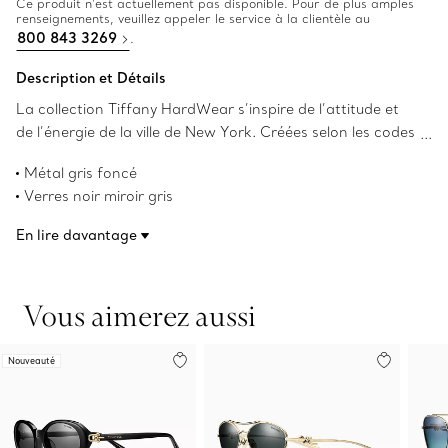
Ce produit n’est actuellement pas disponible. Pour de plus amples
renseignements, veuillez appeler le service à la clientèle au
800 843 3269
.
Description et Détails
La collection Tiffany HardWear s’inspire de l’attitude et
de l’énergie de la ville de New York. Créées selon les codes
de design qui définissent la collection de bijoux, ces
Métal gris foncé
lunettes de soleil arborent des maillons emblématiques en
Verres noir miroir gris
guise de charnières sur les branches. Ces montures sont
Verres rectangulaires
confectionnées en métal gris foncé, évoquant la couleur
En lire davantage
Largeur de 58 mm
du ruthénium, avec des verres rectangulaires noir miroir
Largeur du pont : 16 mm
gris.
Longueur de la branche : 140 mm
Vous aimerez aussi
Protection UV et traitement antireflet
Fait en Italie
Numéro de produit:75283474
Nouveauté