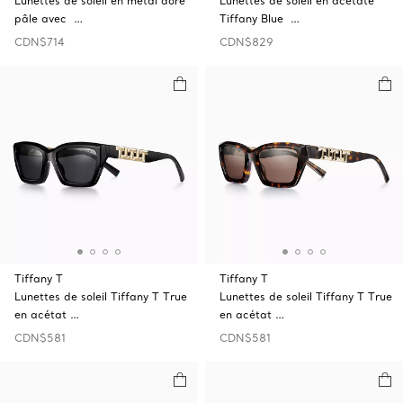
Lunettes de soleil en métal doré
Lunettes de soleil en acétate
pâle avec …
Tiffany Blue …
CDN$714
CDN$829
Tiffany T
Tiffany T
Lunettes de soleil Tiffany T True
Lunettes de soleil Tiffany T True
en acétat …
en acétat …
CDN$581
CDN$581