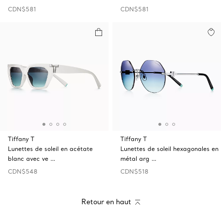
CDN$581
CDN$581
Tiffany T
Tiffany T
Lunettes de soleil en acétate
Lunettes de soleil hexagonales en
blanc avec ve …
métal arg …
CDN$548
CDN$518
Retour en haut