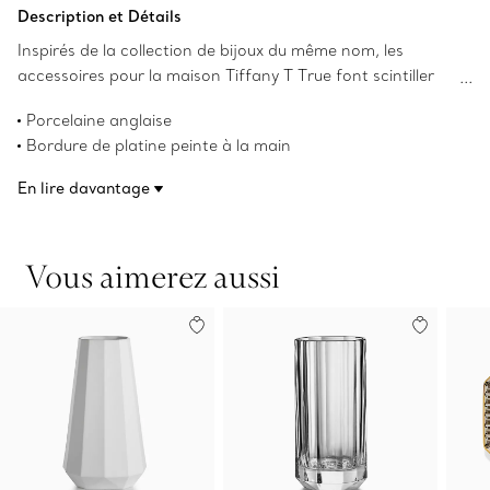
Ajouter au panier
Description et Détails
Inspirés de la collection de bijoux du même nom, les
accessoires pour la maison Tiffany T True font scintiller
votre table. Confectionné en porcelaine anglaise, ce vide-
Porcelaine anglaise
poche est orné d’une bordure de platine peinte à la main
Bordure de platine peinte à la main
et d’une interprétation géométrique du motif de
Largeur de 17,3 cm x Longueur de 21,3 cm
Tiffany T True.
En lire davantage
(6,8 po x 8,4 po)
Numéro de produit:74653952
Vous aimerez aussi