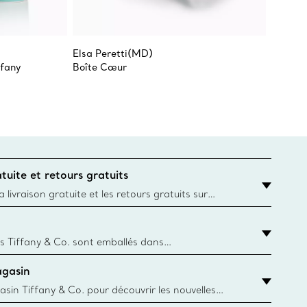
Elsa Peretti(MD)
Tiffany
ffany
Boîte Cœur
Tasse
tuite et retours gratuits
 livraison gratuite et les retours gratuits sur
mandes Tiffany & Co. passées sur le site Web
t la destination est l’adresse d’un particulier.
s Tiffany & Co. sont emballés dans
ue Box. Bien que l'histoire de cet emballage célèbre
agasin
, toutes les Blue Box et sacs sont aujourd'hui
rtir de papier provenant de sources durables et de
asin Tiffany & Co. pour découvrir les nouvelles
 collections emblématiques et bien plus encore.