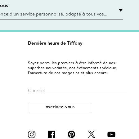
ous
asin le plus près
ience d’un service personnalisé, adapté à tous vos
 conseillers à la clientèle Tiffany & Co. Que ce soit
ne bague de fiançailles ou un cadeau, ou bien pour
z-vous virtuel ou en magasin, nous so
Dernière heure de Tiffany
Soyez parmi les premiers à être informé de nos
superbes nouveautés, nos événements spéciaux,
l’ouverture de nos magasins et plus encore.
Courriel
Inscrivez-vous