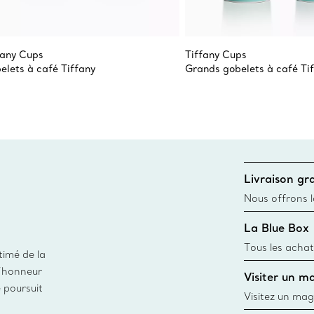
fany Cups
Tiffany Cups
elets à café Tiffany
Grands gobelets à café Ti
Livraison gra
Nous offrons la
toutes les com
La Blue Box
canadien et don
Tous les achat
timé de la
une Tiffany Bl
d’honneur
Visiter un m
remonte à 1886
e poursuit
fabriqués à pa
Visitez un mag
matières
créations, les