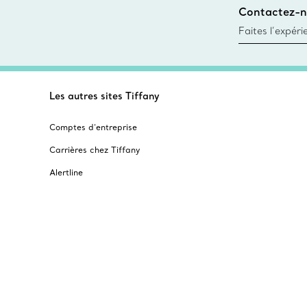
Contactez-n
Trouver le mag
Faites l’expér
besoins par les
pour choisir u
fixer un rende
Les autres sites Tiffany
Comptes d’entreprise
Carrières chez Tiffany
Alertline