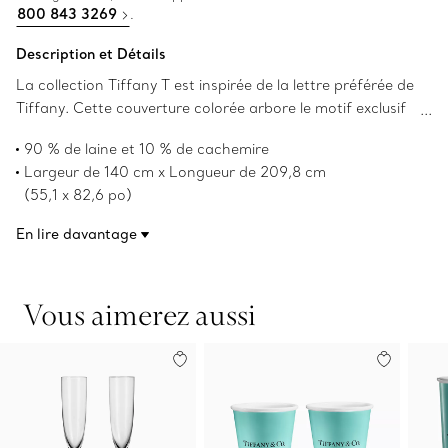
800 843 3269
.
Description et Détails
La collection Tiffany T est inspirée de la lettre préférée de
Tiffany. Cette couverture colorée arbore le motif exclusif
de lettres « T » alternées de Tiffany. Il est savamment
90 % de laine et 10 % de cachemire
confectionné en cachemire et en laine.
Largeur de 140 cm x Longueur de 209,8 cm
(55,1 x 82,6 po)
Nettoyage à sec uniquement
En lire davantage
Fait au Royaume-Uni
Numéro de produit:72538323
Vous aimerez aussi