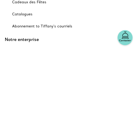
Cadeaux des Fêtes
Catalogues
Abonnement to Tiffany's courriels
Notre enterprise
Contacter
Les autres sites Tiffany
choisir l’emplacement: Canada
© T&CO. 2025