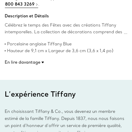
800 843 3269
.
Description et Détails
Célébrez le temps des Fêtes avec des créations Tiffany
intemporelles. La collection de décorations comprend des
motifs classiques des Fêtes qui orneront merveilleusement
Porcelaine anglaise Tiffany Blue
votre sapin, année après année. Cette décoration en
Hauteur de 9,1 cm x Largeur de 3,6 cm (3,6 x 1,4 po)
forme de bonhomme de neige en porcelaine anglaise
Numéro de produit:75762771
ajoute une touche de Tiffany & Co. à toute demeure.
En lire davantage
L’expérience Tiffany
En choisissant Tiffany & Co., vous devenez un membre
estimé de la famille Tiffany. Depuis 1837, nous nous faisons
un point d’honneur d’offrir un service de première qualité,