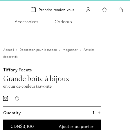
Prendre rendez-vous
Accessoires
Cadeaux
Accueil
Décoration pour la maison
Magasiner
Articles
décoratifs
Tiffany Facets
Grande boîte à bijoux
en cuir de couleur tsavorite
+
1
Quantity
CDN$3,100
Ajouter au panier