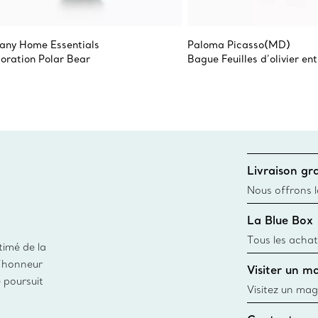
fany Home Essentials
Paloma Picasso(MD)
oration Polar Bear
Bague Feuilles d’olivier en
Livraison gra
Nous offrons la
toutes les com
La Blue Box
canadien et don
Tous les achat
timé de la
une Tiffany Bl
d’honneur
Visiter un m
remonte à 1886
e poursuit
fabriqués à pa
Visitez un mag
matières
créations, les