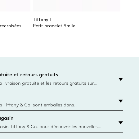
Tiffany T
Elsa Pe
trecroisées
Petit bracelet Smile
Ensemb
Diamon
tuite et retours gratuits
 livraison gratuite et les retours gratuits sur
mandes Tiffany & Co. passées sur le site Web
t la destination est l’adresse d’un particulier.
s Tiffany & Co. sont emballés dans
ue Box. Bien que l'histoire de cet emballage célèbre
agasin
, toutes les Blue Box et sacs sont aujourd'hui
rtir de papier provenant de sources durables et de
asin Tiffany & Co. pour découvrir les nouvelles
 collections emblématiques et bien plus encore.