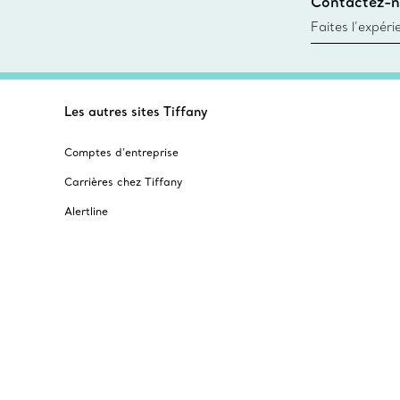
Contactez-n
Trouver le mag
Faites l’expér
besoins par les
pour choisir u
fixer un rende
Les autres sites Tiffany
Comptes d’entreprise
Carrières chez Tiffany
Alertline