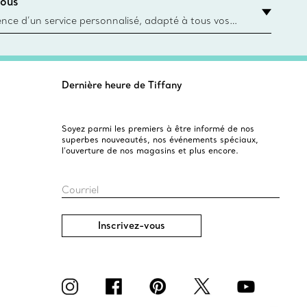
ous
asin le plus près
ience d’un service personnalisé, adapté à tous vos
 conseillers à la clientèle Tiffany & Co. Que ce soit
ne bague de fiançailles ou un cadeau, ou bien pour
z-vous virtuel ou en magasin, nous so
Dernière heure de Tiffany
Soyez parmi les premiers à être informé de nos
superbes nouveautés, nos événements spéciaux,
l’ouverture de nos magasins et plus encore.
Courriel
Inscrivez-vous