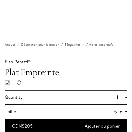
Accueil
Décoration pour la maison
Magasiner
Articles décoratifs
Elsa Peretti
MD
Plat Empreinte
Quantity
Taille
CDN$205
Ajouter au panier