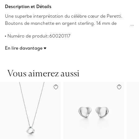
Ajouter au panier
Description et Détails
Une superbe interprétation du célèbre cœur de Peretti.
Boutons de manchette en argent sterling. 14 mm de
large. Les droits d’auteur sur les créations originales sont
Numéro de produit:60020117
détenus par Elsa Peretti(MD).
En lire davantage
Vous aimerez aussi