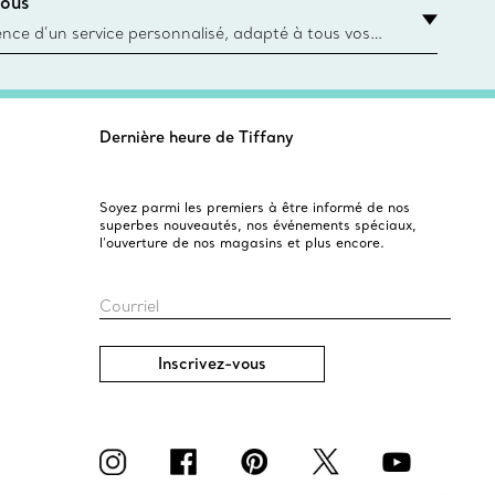
ous
asin le plus près
ience d’un service personnalisé, adapté à tous vos
 conseillers à la clientèle Tiffany & Co. Que ce soit
ne bague de fiançailles ou un cadeau, ou bien pour
z-vous virtuel ou en magasin, nous so
Dernière heure de Tiffany
Soyez parmi les premiers à être informé de nos
superbes nouveautés, nos événements spéciaux,
l’ouverture de nos magasins et plus encore.
Courriel
Inscrivez-vous