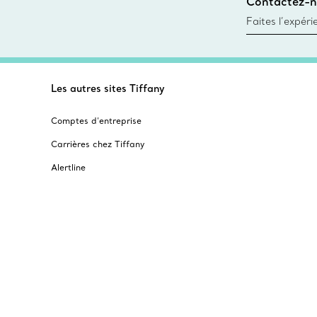
Contactez-n
Trouver le mag
Faites l’expér
besoins par les
pour choisir u
fixer un rende
Les autres sites Tiffany
Comptes d’entreprise
Carrières chez Tiffany
Alertline