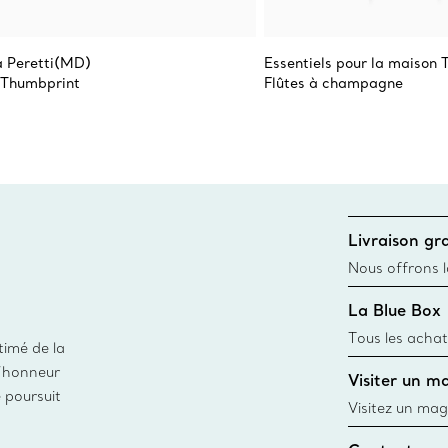
a Peretti(MD)
Essentiels pour la maison 
 Thumbprint
Flûtes à champagne
Livraison gra
Nous offrons la
toutes les com
La Blue Box
canadien et don
Tous les achat
timé de la
une Tiffany Bl
d’honneur
Visiter un m
remonte à 1886
e poursuit
fabriqués à pa
Visitez un mag
matières
créations, les