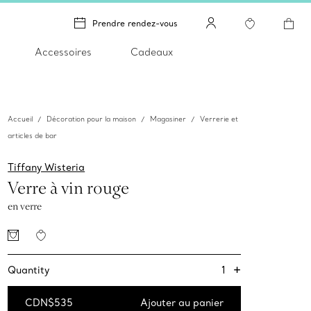
Prendre rendez-vous
Accessoires
Cadeaux
Accueil
Décoration pour la maison
Magasiner
Verrerie et
articles de bar
Tiffany Wisteria
Verre à vin rouge
en verre
+
1
Quantity
CDN$535
Ajouter au panier