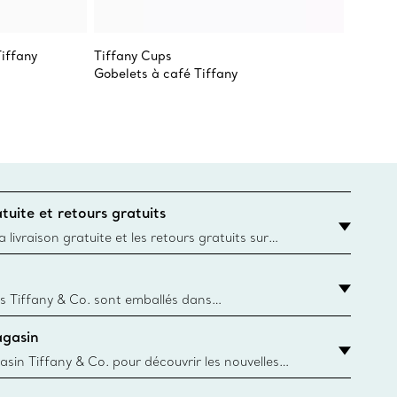
Tiffany
Tiffany Cups
Tiffany
Gobelets à café Tiffany
Grands 
tuite et retours gratuits
 livraison gratuite et les retours gratuits sur
mandes Tiffany & Co. passées sur le site Web
t la destination est l’adresse d’un particulier.
s Tiffany & Co. sont emballés dans
ue Box. Bien que l'histoire de cet emballage célèbre
agasin
, toutes les Blue Box et sacs sont aujourd'hui
rtir de papier provenant de sources durables et de
asin Tiffany & Co. pour découvrir les nouvelles
 collections emblématiques et bien plus encore.