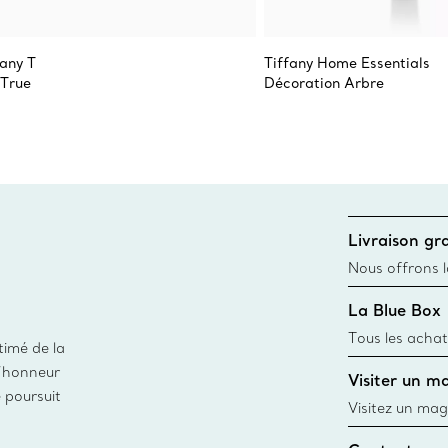
fany T
Tiffany Home Essentials
 True
Décoration Arbre
Livraison gra
Nous offrons la
toutes les com
La Blue Box
canadien et don
Tous les achat
timé de la
une Tiffany Bl
d’honneur
Visiter un m
remonte à 1886
e poursuit
fabriqués à pa
Visitez un mag
matières
créations, les