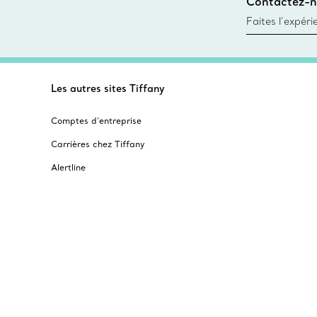
Contactez-n
Trouver le mag
Faites l’expér
besoins par les
pour choisir u
fixer un rende
Les autres sites Tiffany
Comptes d’entreprise
Carrières chez Tiffany
Alertline