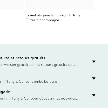
Essentiels pour la maison Tiffany
Return
Flûtes à champagne
Flûtes
chimiq
tuite et retours gratuits
 livraison gratuite et les retours gratuits sur
mandes Tiffany & Co. passées sur le site Web
t la destination est l’adresse d’un particulier.
s Tiffany & Co. sont emballés dans
ue Box. Bien que l'histoire de cet emballage célèbre
agasin
, toutes les Blue Box et sacs sont aujourd'hui
rtir de papier provenant de sources durables et de
asin Tiffany & Co. pour découvrir les nouvelles
 collections emblématiques et bien plus encore.