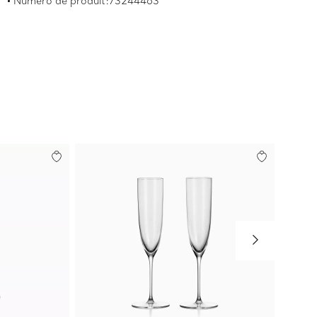
Numéro de produit:73244463