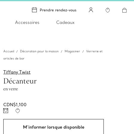
Prendre rendez-vous
Accessoires
Cadeaux
Accueil
Décoration pour la maison
Magasiner
Verrerie et
articles de bar
Tiffany Twist
Décanteur
en verre
CDN$1,100
M’informer lorsque disponible