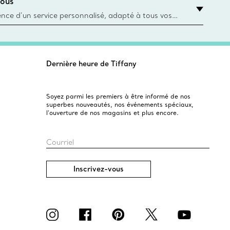
ous
asin le plus près
ience d’un service personnalisé, adapté à tous vos
 conseillers à la clientèle Tiffany & Co. Que ce soit
ne bague de fiançailles ou un cadeau, ou bien pour
z-vous virtuel ou en magasin, nous so
Dernière heure de Tiffany
Soyez parmi les premiers à être informé de nos
superbes nouveautés, nos événements spéciaux,
l’ouverture de nos magasins et plus encore.
Courriel
Inscrivez-vous