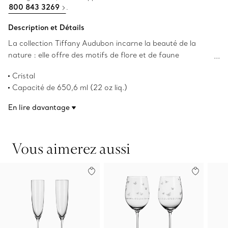
800 843 3269
.
Description et Détails
La collection Tiffany Audubon incarne la beauté de la
nature : elle offre des motifs de flore et de faune
présentés pour la première fois sur les objets creux de
Cristal
Tiffany & Co. au 19e siècle. Cet ensemble de deux verres à
Capacité de 650,6 ml (22 oz liq.)
vin rouge est délicatement gravé chimiquement à la main
Fabriqué en Allemagne
et présente une scène animée de papillons qui virevoltent.
En lire davantage
Numéro de produit:74226892
Agencez-les à des articles de table Tiffany Audubon
assortis ou combinez-les à d’autres styles pour un effet
surprenant.
Vous aimerez aussi