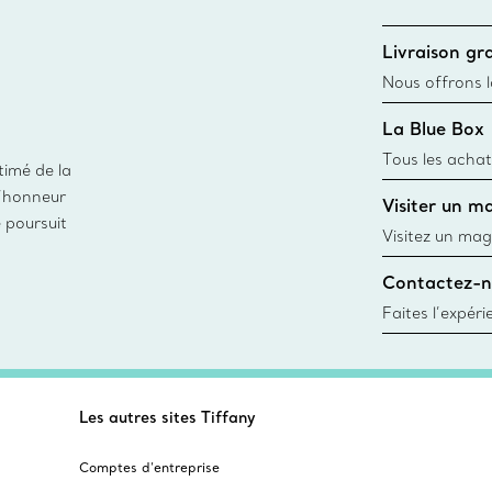
Livraison gra
Nous offrons la
toutes les com
La Blue Box
canadien et don
Tous les achat
timé de la
une Tiffany Bl
d’honneur
Visiter un m
remonte à 1886
e poursuit
fabriqués à pa
Visitez un mag
matières
créations, les
Contactez-n
Trouver le mag
Faites l’expér
besoins par les
pour choisir u
fixer un rende
Les autres sites Tiffany
Comptes d’entreprise