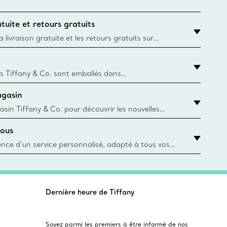
tuite et retours gratuits
 livraison gratuite et les retours gratuits sur
mandes Tiffany & Co. passées sur le site Web
t la destination est l’adresse d’un particulier.
s Tiffany & Co. sont emballés dans
ue Box. Bien que l'histoire de cet emballage célèbre
agasin
, toutes les Blue Box et sacs sont aujourd'hui
rtir de papier provenant de sources durables et de
asin Tiffany & Co. pour découvrir les nouvelles
 collections emblématiques et bien plus encore.
ous
asin le plus près
ience d’un service personnalisé, adapté à tous vos
 conseillers à la clientèle Tiffany & Co. Que ce soit
ne bague de fiançailles ou un cadeau, ou bien pour
z-vous virtuel ou en magasin, nous so
Dernière heure de Tiffany
Soyez parmi les premiers à être informé de nos