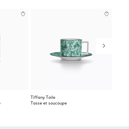
Tiffany Toile
Elsa Pe
e
Tasse et soucoupe
boîte 