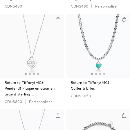
CDN$480
CDN$480
Personnaliser
Return to Tiffany(MC)
Return to Tiffany(MC)
Pendentif Plaque en cœur en
Collier à billes
argent sterling …
CDN$1,050
CDN$820
Personnaliser