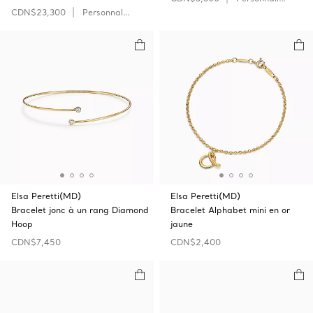
CDN$23,300
Personnaliser
Elsa Peretti(MD)
Elsa Peretti(MD)
Bracelet jonc à un rang Diamond
Bracelet Alphabet mini en or
Hoop
jaune
CDN$7,450
CDN$2,400