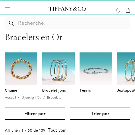
Bracelets en Or
Chaîne
Bracelet jonc
Tennis
Juxtaposi
Accueil
Bijoux griffés
Bracelets
Filtrer par
Trier par
Tout voir
Affiché :
1
-
60
de
109