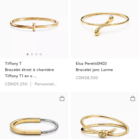
Tiffany T
Elsa Peretti(MD)
Bracelet étroit à charnière
Bracelet jonc Larme
Tiffany T1 en o …
CDN$8,500
CDN$9,250
Personnaliser