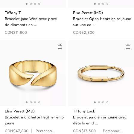
Tiffany T
Elsa Peretti(MD)
Bracelet jonc Wire avec pavé
Bracelet Open‎ Heart en or jaune
de diamants en …
sur une co …
CDN$11,800
CDN$2,800
Elsa Peretti(MD)
Tiffany Lock
Bracelet manchette Feather en or
Bracelet jonc en or jaune avec
jaune
détails en d …
CDN$47,800
Personnaliser
CDN$17,500
Personnaliser