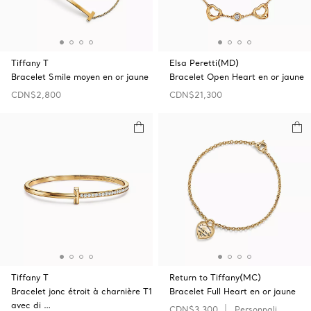
Tiffany T
Elsa Peretti(MD)
Bracelet Smile moyen en or jaune
Bracelet Open‎ Heart en or jaune
CDN$2,800
CDN$21,300
Tiffany T
Return to Tiffany(MC)
Bracelet jonc étroit à charnière T1
Bracelet Full Heart en or jaune
avec di …
CDN$3,300
Personnaliser