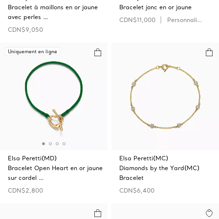
Bracelet à maillons en or jaune
Bracelet jonc en or jaune
avec perles …
CDN$11,000
Personnaliser
CDN$9,050
Uniquement en ligne
Elsa Peretti(MD)
Elsa Peretti(MC)
Bracelet Open‎ Heart en or jaune
Diamonds by the Yard(MC)
sur cordel …
Bracelet
CDN$2,800
CDN$6,400