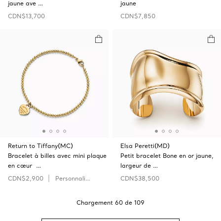
jaune ave …
jaune
CDN$13,700
CDN$7,850
Return to Tiffany(MC)
Elsa Peretti(MD)
Bracelet à billes avec mini plaque
Petit bracelet Bone en or jaune,
en cœur …
largeur de …
CDN$2,900
Personnaliser
CDN$38,500
Chargement
60
de
109