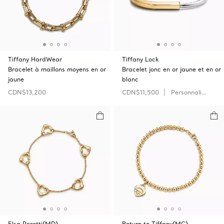
Tiffany HardWear
Tiffany Lock
Bracelet à maillons moyens en or
Bracelet jonc en or jaune et en or
jaune
blanc
CDN$13,200
CDN$11,500
Personnaliser
Elsa Peretti(MD)
Return to Tiffany(MC)