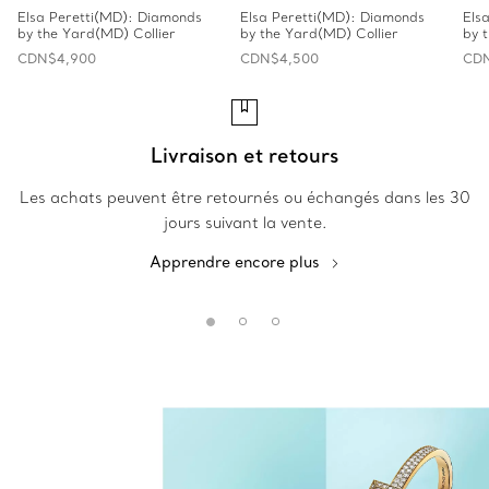
Elsa Peretti(MD): Diamonds
Elsa Peretti(MD): Diamonds
Els
by the Yard(MD) Collier
by the Yard(MD) Collier
by 
CDN$4,900
CDN$4,500
CDN
Livraison et retours
L
Les achats peuvent être retournés ou échangés dans les 30
jours suivant la vente.
Apprendre encore plus