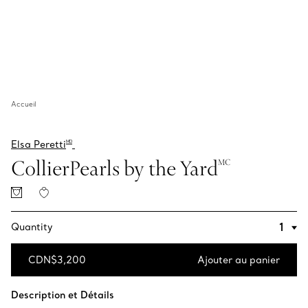
Accueil
Elsa Peretti
MD
CollierPearls by the Yard
MC
Quantity
CDN$3,200
Ajouter au panier
Ajouter au panier
Description et Détails