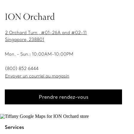
ION Orchard
2 Orchard Turn , #01-26A and #02-11
Singapore, 238801
Mon. - Sun.: 10:00AM-10:00PM
(800) 852 6444
Envoyer un courriel au magasin
Prendre rendez-vous
Services