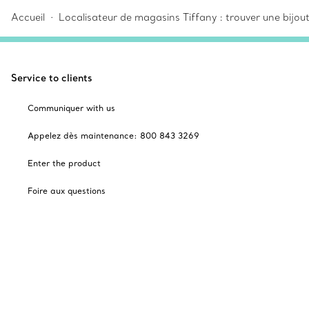
Accueil
Localisateur de magasins Tiffany : trouver une bijou
Service to clients
Communiquer with us
Appelez dès maintenance: 800 843 3269
Enter the product
Foire aux questions
Livraison and retours
Financially selected by Tiffany
Cadeaux des Fêtes
Catalogues