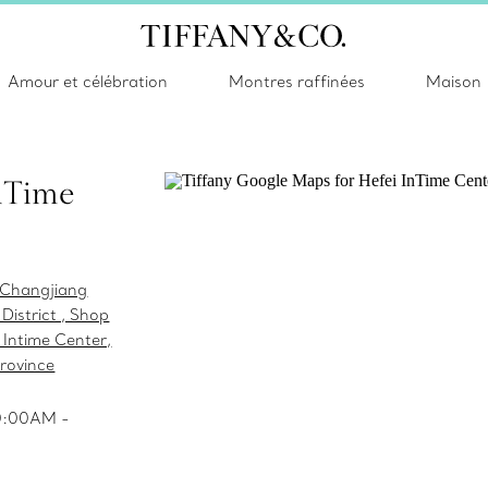
Amour et célébration
Montres raffinées
Maison
nTime
 Changjiang
District , Shop
 Intime Center,
Province
10:00AM -