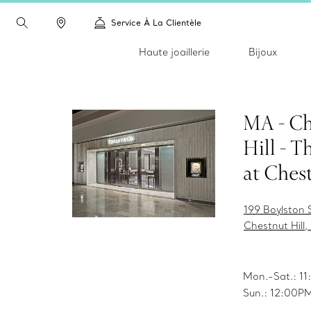
Service À La Clientèle
Haute joaillerie
Bijoux
MA - Ch
Hill - 
at Ches
199 Boylston 
Chestnut Hill
Mon.-Sat.: 
Sun.: 12:00