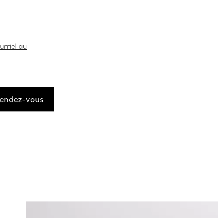
1
rriel au
rendez-vous