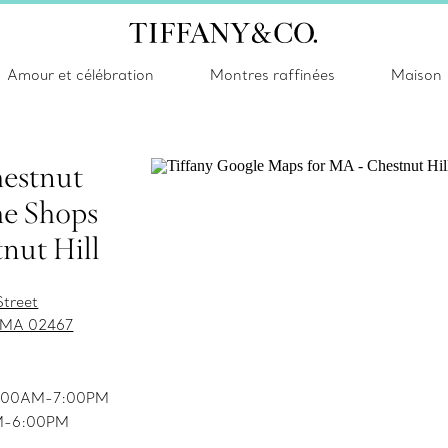
Amour et célébration
Montres raffinées
Maison
estnut
The Shops
tnut Hill
Street
, MA 02467
11:00AM-7:00PM
PM-6:00PM