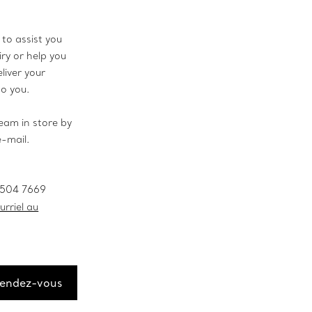
to assist you
ry or help you
liver your
to you.
eam in store by
e-mail.
 504 7669
rriel au
rendez-vous