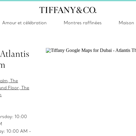
Amour et célébration
Montres raffinées
Maison
Atlantis
lm
Palm, The
nd Floor, The
h
rsday: 10:00
M
ay: 10:00 AM -