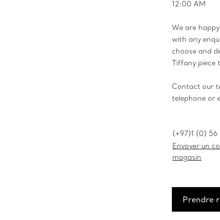
12:00 AM
We are happy 
with any enqui
choose and de
Tiffany piece 
Contact our t
telephone or 
(+97)1 (0) 56
Envoyer un cou
magasin
Prendre 