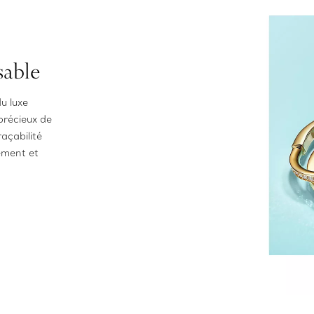
sable
u luxe
précieux de
açabilité
ement et