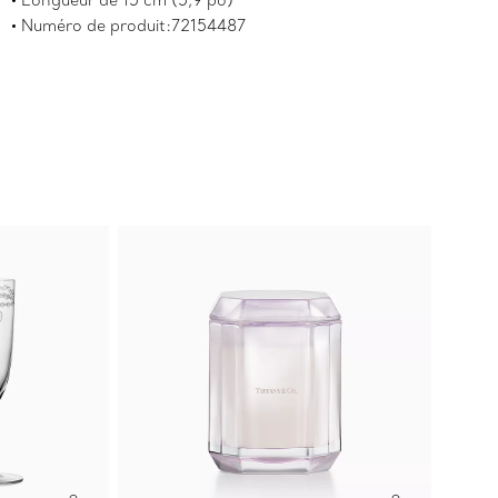
Longueur de 15 cm (5,9 po)
Numéro de produit:72154487