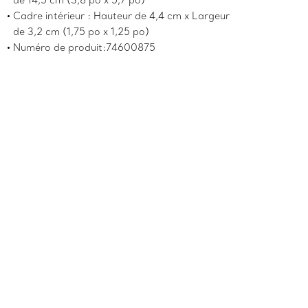
de 14,5 cm (3,8 po x 5,7 po)
Cadre intérieur : Hauteur de 4,4 cm x Largeur
de 3,2 cm (1,75 po x 1,25 po)
Numéro de produit:74600875