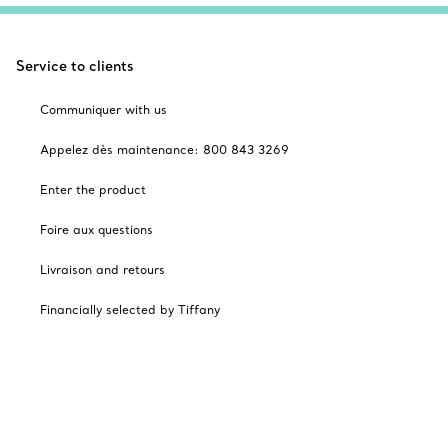
Service to clients
Communiquer with us
Appelez dès maintenance: 800 843 3269
Enter the product
Foire aux questions
Livraison and retours
Financially selected by Tiffany
Cadeaux des Fêtes
Catalogues
Abonnement to Tiffany's courriels