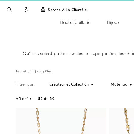
Service À La Clientèle
Haute joaillerie
Bijoux
Qu’elles soient portées seules ou superposées, les ch
Accueil
Bijoux griffés
Filtrer par
Créateur et Collection
Matériau
Affiché :
1
-
59
de
59