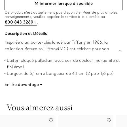
M’informer lorsque disponible
Ce produit n’est actuellement pas disponible. Pour de plus amples
renseignements, veuillez appeler le service à la clientèle au
800 843 3269
.
Description et Détails
Inspirée d’un porte-clés lancé par Tiffany en 1966, la
collection Return to Tiffany(MC) est célèbre pour son
motif iconique. Ce mousqueton en laiton plaqué palladium
Laiton plaqué palladium avec cuir de couleur morganite et
comprend une plaque en cœur de couleur morganite au
fini émail
fini émail permet la gravure et une étiquette en cuir qui
Largeur de 5,1 cm x Longueur de 4,1 cm (2 po x 1,6 po)
permet l’impression en relief. Ajoutez le mousqueton à vos
Numéro de produit:72224272
clés ou attachez-le à n’importe quel sac.
En lire davantage
Vous aimerez aussi